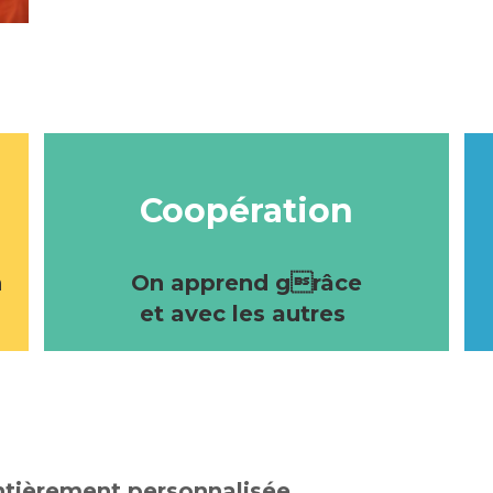
Coopération
n
On apprend grâce
et avec les autres
ièrement personnalisée.