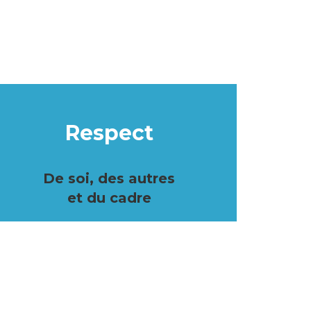
Respect
De soi, des autres
et du cadre