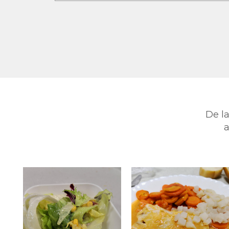
De l
a