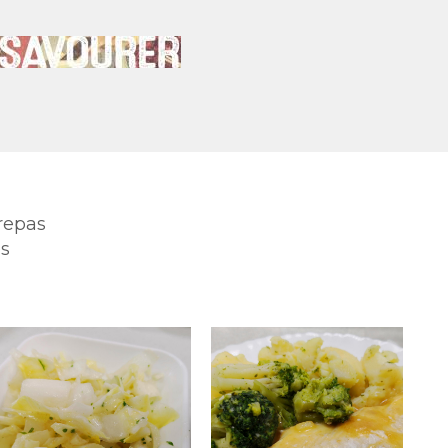
repas
es