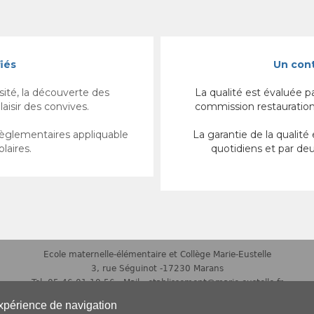
iés
Un cont
sité, la découverte des
La qualité est évaluée pa
laisir des convives.
commission restauration,
règlementaires appliquable
La garantie de la qualité
olaires.
quotidiens et par deux
Ecole maternelle-élémentaire et
Collège Marie-Eustelle
3, rue Séguinot -17230 Marans
Tel. 05 46 01 10 56 - Mail : etablissement@marie-eustelle.fr
blissements Catholiques d'Enseignement sous contrat d'Association avec l'
expérience de navigation