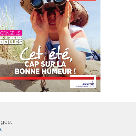
agée.
.