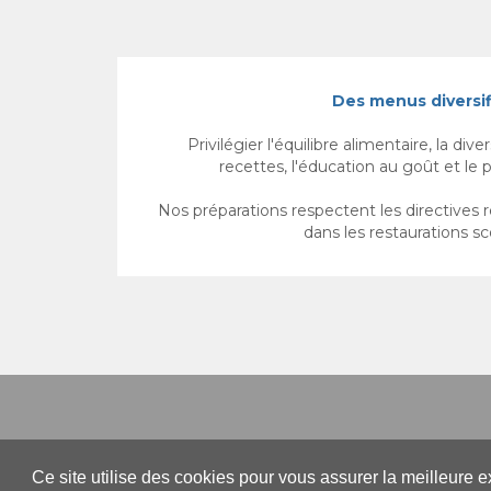
Des menus diversif
Privilégier l'équilibre
alime
ntaire,
la diver
recettes,
l'éducation au goût et le p
Nos préparations respectent les directives 
dans les restaurations sc
Eta
Ce site utilise des cookies pour vous assurer la meilleure 